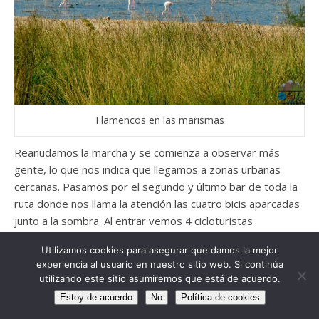
Flamencos en las marismas
Reanudamos la marcha y se comienza a observar más
gente, lo que nos indica que llegamos a zonas urbanas
cercanas. Pasamos por el segundo y último bar de toda la
ruta donde nos llama la atención las cuatro bicis aparcadas
junto a la sombra. Al entrar vemos 4 cicloturistas
descansando y recomponiendo fuerzas para el último
Utilizamos cookies para asegurar que damos la mejor
trazado.
experiencia al usuario en nuestro sitio web. Si continúa
utilizando este sitio asumiremos que está de acuerdo.
Casualmente realizan el mismo viaje que nosotros.
Estoy de acuerdo
No
Política de cookies
Charlamos con ellos mientras tomamos bebidas
azucaradas, pues el esfuerzo ya se va notando.