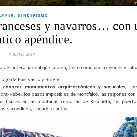
,
AMPER
SENDERISMO
 franceses y navarros… con 
tico apéndice.
9 mayo, 2019
os. Frontera natural que separa, tanto como une, regiones y cultu
ílogo de País Vasco y Burgos.
ra conocer monumentos arquitectónicos y naturales
; com
Mont-Rebei, los pasos imposibles de Montfalcó, las regiones con 
 las fisuras en las montañas como las de Kakoueta, los puerto
blos escondidos, ciudades santas…