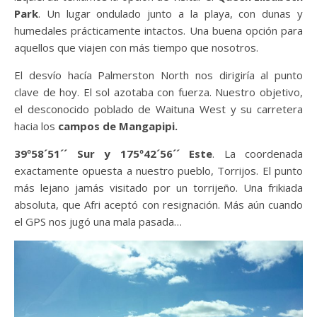
Park
. Un lugar ondulado junto a la playa, con dunas y
humedales prácticamente intactos. Una buena opción para
aquellos que viajen con más tiempo que nosotros.
El desvío hacía Palmerston North nos dirigiría al punto
clave de hoy. El sol azotaba con fuerza. Nuestro objetivo,
el desconocido poblado de Waituna West y su carretera
hacia los
campos de Mangapipi.
39º58´51´´ Sur y 175º42´56´´ Este
. La coordenada
exactamente opuesta a nuestro pueblo, Torrijos. El punto
más lejano jamás visitado por un torrijeño. Una frikiada
absoluta, que Afri aceptó con resignación. Más aún cuando
el GPS nos jugó una mala pasada…