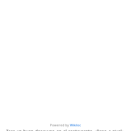
Powered by
Wikiloc
Tras un buen desayuno en el restaurante «Paso a nivel»,