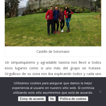
Castillo de Sotomaior
Un simpatiquísimo y agradable taxista nos llevó a todos
esos lugares como si uno más del grupo se tratase.
Orgulloso de su zona nos iba explicando todos y cada uno
de los detalles del lugar. Incluso nos «coló» en el castillo.
Utilizamos cookies para asegurar que damos la mejor
experiencia al usuario en nuestro sitio web. Si continúa
Tras la visita de los dos lugares más alejados. Nos
utilizando este sitio asumiremos que está de acuerdo.
quedamos paseando por la playa, tomando unas Estrellas
Estoy de acuerdo
No
Política de cookies
de Galicia en un austero bar y relajando nuestros cuerpos.